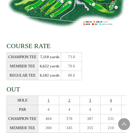
COURSE RATE
CHAMPION TEE
7,110 yards
73.0
MEMBER TEE
6,622 yards
70.6
REGULAR TEE
6,182 yards
68.6
OUT
HOLE
1
2
3
4
5
PAR
4
4
4
3
4
CHAMPION TEE
404
378
387
231
46
MEMBER TEE
369
345
355
210
43