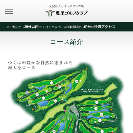
50分以内
65分
快適アクセス
車で都内から
つくばエクスプレス秋葉原駅から
の
コース紹介