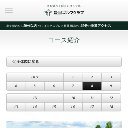
50分以内
65分
快適アクセス
車で都内から
つくばエクスプレス秋葉原駅から
の
コース紹介
全体図に戻る
OUT
1
2
3
4
5
6
7
8
9
IN
10
11
12
13
14
15
16
17
18