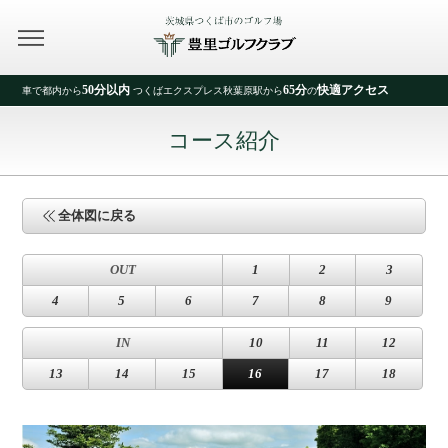
50分以内
65分
快適アクセス
車で都内から
つくばエクスプレス秋葉原駅から
の
コース紹介
全体図に戻る
OUT
1
2
3
4
5
6
7
8
9
IN
10
11
12
13
14
15
16
17
18